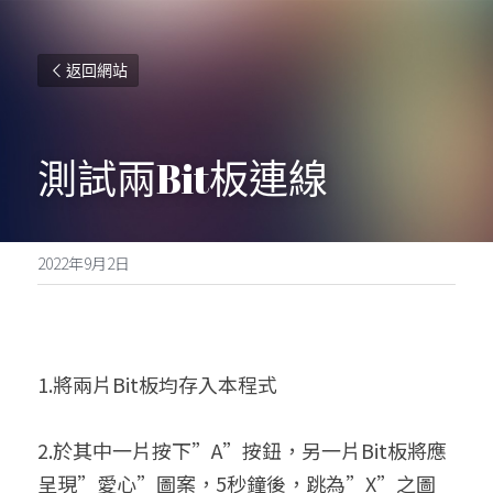
返回網站
測試兩Bit板連線
2022年9月2日
1.將兩片Bit板均存入本程式 
2.於其中一片按下”A”按鈕，另一片Bit板將應
呈現”愛心”圖案，5秒鐘後，跳為”X”之圖