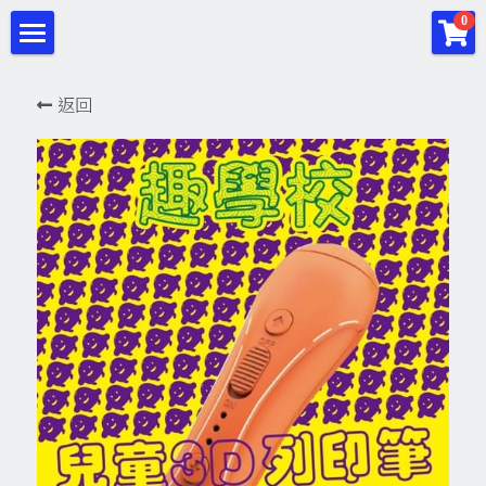
×
0
商品分類
首頁
返回
所有商品分類
夏令營
金石3D代印
2024夏令營
Python套件
趣學校
STEAM教育與設備
趣學校
趣學校-營隊課程
程式教育
Beamo
3DSTEAM教育
專業3D印表機
Micro:Bit
留聲機
趣學校-線上課程
公開展覽與報導
iMaker創客教育