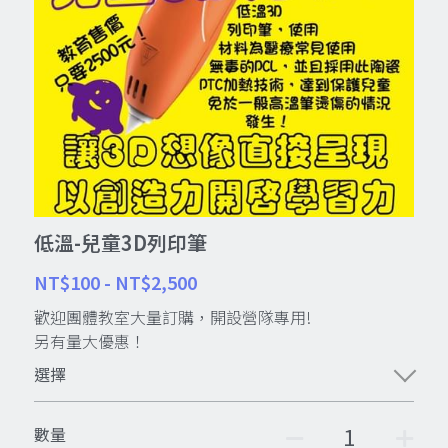
T3D印表機
CREATE 3D PRINTER
奧迪抖音科學營
A950 AI
新聞介紹
VR如此簡易
iMaker 3D印表機
iMaker創客教育聯盟
參與展覽
Mpython
Mio Car
Ender-5S1
下載文件
魔法光膠
小小創客節
3D列印的20堂課
古老大砲組裝方式
創塊
低溫-兒童3D列印筆
智慧3D印表機
3D SHOW
NT$100 - NT$2,500
歡迎團體教室大量訂購，開設營隊專用!
購物車
另有量大優惠！
CREATEX3D列印機
選擇
搜索
數量