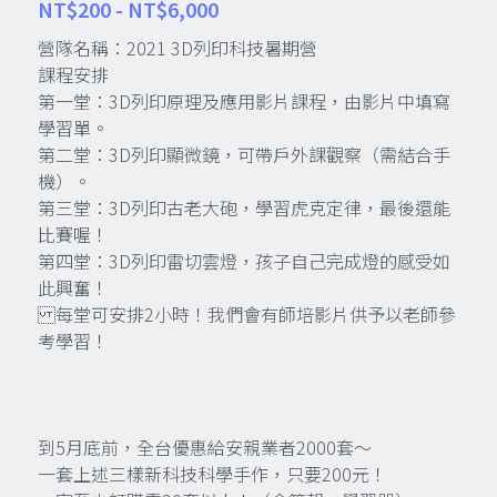
NT$200 - NT$6,000
T3D印表機
CREATE 3D PRINTER
奧迪抖音科學營
A950 AI
新聞介紹
營隊名稱：2021 3D列印科技暑期營
課程安排
VR如此簡易
iMaker 3D印表機
iMaker創客教育聯盟
參與展覽
Mpython
第一堂：3D列印原理及應用影片課程，由影片中填寫
學習單。
Mio Car
Ender-5S1
下載文件
第二堂：3D列印顯微鏡，可帶戶外課觀察（需結合手
機）。
魔法光膠
小小創客節
3D列印的20堂課
第三堂：3D列印古老大砲，學習虎克定律，最後還能
比賽喔！
古老大砲組裝方式
創塊
第四堂：3D列印雷切雲燈，孩子自己完成燈的感受如
此興奮！
智慧3D印表機
3D SHOW
每堂可安排2小時！我們會有師培影片供予以老師參
考學習！
購物車
CREATEX3D列印機
到5月底前，全台優惠給安親業者2000套～
搜索
一套上述三樣新科技科學手作，只要200元！