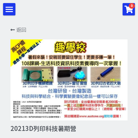
×
0
商品分類
首頁
返回
所有商品分類
夏令營
金石3D代印
2024夏令營
Python套件
趣學校
STEAM教育與設備
趣學校
趣學校-營隊課程
程式教育
Beamo
3DSTEAM教育
專業3D印表機
Micro:Bit
20213D列印科技暑期營
留聲機
趣學校-線上課程
公開展覽與報導
iMaker創客教育