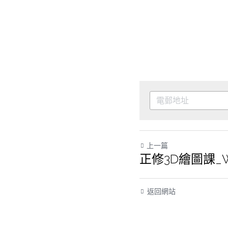
上一篇
正修3D繪圖課_W
返回網站