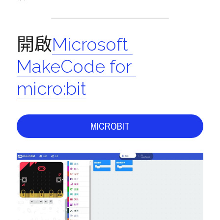
開啟
Microsoft 
MakeCode for 
micro:bit
MICROBIT